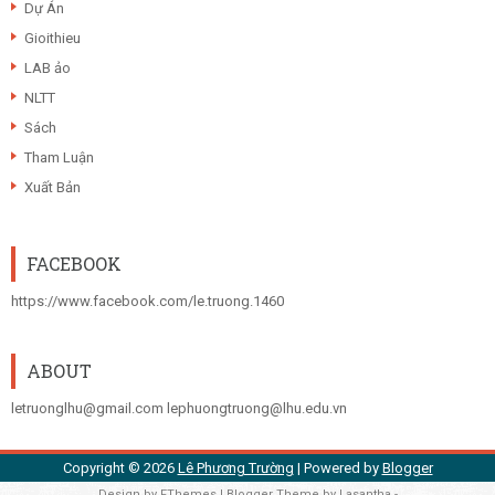
Dự Án
Gioithieu
LAB ảo
NLTT
Sách
Tham Luận
Xuất Bản
FACEBOOK
https://www.facebook.com/le.truong.1460
ABOUT
letruonglhu@gmail.com lephuongtruong@lhu.edu.vn
Copyright ©
2026
Lê Phương Trường
| Powered by
Blogger
Design by
FThemes
| Blogger Theme by
Lasantha
-