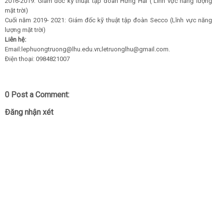
2016-2019: Giám đốc kỹ thuật tập đoàn Hưng Hải ( Lĩnh vực năng lượng
mặt trời)
Cuối năm 2019- 2021: Giám đốc kỹ thuật tập đoàn Secco (Lĩnh vực năng
lượng mặt trời)
Liên hệ:
Email:lephuongtruong@lhu.edu.vn;letruonglhu@gmail.com.
Điện thoại: 0984821007
0 Post a Comment:
Đăng nhận xét