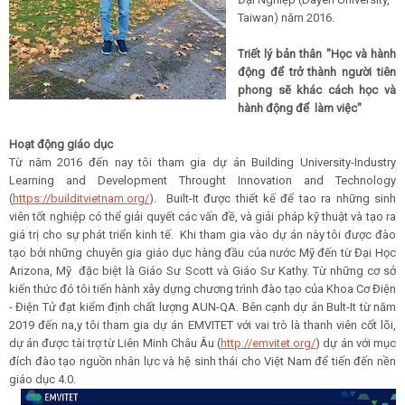
Taiwan) năm 2016.
Triết lý bản thân "Học và hành
động để trở thành người tiên
phong sẽ khác cách học và
hành động để làm việc"
Hoạt động giáo dục
Từ năm 2016 đến nay tôi tham gia dự án Building University-Industry
Learning and Development Throught Innovation and Technology
(
https://builditvietnam.org/
). Built-It được thiết kế để tao ra những sinh
viên tốt nghiệp có thể giải quyết các vấn đề, và giải pháp kỹ thuật và tạo ra
giá trị cho sự phát triển kinh tế. Khi tham gia vào dự án này tôi được đào
tạo bởi những chuyên gia giáo dục hàng đầu của nước Mỹ đến từ Đại Học
Arizona, Mỹ đặc biệt là Giáo Sư Scott và Giáo Sư Kathy. Từ những cơ sở
kiến thức đó tôi tiến hành xây dựng chương trình đào tạo của Khoa Cơ Điện
- Điện Tử đạt kiểm định chất lượng AUN-QA. Bên cạnh dự án Bult-It từ năm
2019 đến na,y tôi tham gia dự án EMVITET với vai trò là thanh viên cốt lõi,
dự án được tài trợ từ Liên Minh Châu Âu (
http://emvitet.org/
) dự án với mục
đích đào tạo nguồn nhân lực và hệ sinh thái cho Việt Nam để tiến đến nền
giáo dục 4.0.