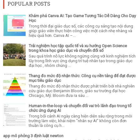
POPULAR POSTS
Khám phá Canva AI: Tạo Game Tương Tác Dễ Dàng Cho Dạy
Học
Trong thời đại giáo dục số, các công cụ sáng tạo nội dung
giúp giáo viên thực hiện công việc một cách nhẹ nhàng và
hiệu quả hơn. Canva AI –...
Trải nghiệm học tập quốc tế và xu hướng Open Science
trong khoa học giáo dục và chuyển đổi số
Sau quá trình nỗ lực không ngừng cùng với kinh nghiệm tích
lũy trong lĩnh vực ứng dụng trí tuệ nhân tạo trong giáo dục
đại học , nhóm chúng ...
Thang đo mức độ nhận thức: Công cụ nền tảng để đạt được
mục tiêu giáo dục
Thang đo mức độ nhận thức được phát triển bởi nhà nghiên
cứu giáo dục Benjamin Bloom, giáo sư trường đại học
Chicago, Mỹ. Bloom đưa ra sáu ...
Human-in-the-loop và chuyển đổi vai trò lãnh đạo trong tổ
chức ứng dụng AI
Trong bối cảnh AI ngày càng hiện diện sâu rộng trong môi
trường làm việc, khái niệm "nhân sự AI" không còn đơn
thuần là công cụ h...
app mô phỏng 3 định luật newton