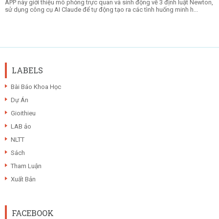
APP này giới thiệu mô phỏng trực quan và sinh động về 3 định luật Newton,
sử dụng công cụ AI Claude để tự động tạo ra các tình huống minh h...
LABELS
Bài Báo Khoa Học
Dự Án
Gioithieu
LAB ảo
NLTT
Sách
Tham Luận
Xuất Bản
FACEBOOK