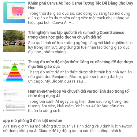
Khám phá Canva AI: Tạo Game Tương Tác Dễ Dàng Cho Dạy
Học
Trong thời đại giáo dục số, các công cụ sáng tạo nội dung
giúp giáo viên thực hiện công việc một cách nhẹ nhàng và
hiệu quả hơn. Canva AI –...
Trải nghiệm học tập quốc tế và xu hướng Open Science
trong khoa học giáo dục và chuyển đổi số
Sau quá trình nỗ lực không ngừng cùng với kinh nghiệm tích
lũy trong lĩnh vực ứng dụng trí tuệ nhân tạo trong giáo dục
đại học , nhóm chúng ...
Thang đo mức độ nhận thức: Công cụ nền tảng để đạt được
mục tiêu giáo dục
Thang đo mức độ nhận thức được phát triển bởi nhà nghiên
cứu giáo dục Benjamin Bloom, giáo sư trường đại học
Chicago, Mỹ. Bloom đưa ra sáu ...
Human-in-the-loop và chuyển đổi vai trò lãnh đạo trong tổ
chức ứng dụng AI
Trong bối cảnh AI ngày càng hiện diện sâu rộng trong môi
trường làm việc, khái niệm "nhân sự AI" không còn đơn
thuần là công cụ h...
app mô phỏng 3 định luật newton
APP này giới thiệu mô phỏng trực quan và sinh động về 3 định luật Newton,
sử dụng công cụ AI Claude để tự động tạo ra các tình huống minh h...