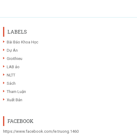
LABELS
Bài Báo Khoa Học
Dự Án
Gioithieu
LAB ảo
NLTT
Sách
Tham Luận
Xuất Bản
FACEBOOK
https://www.facebook.com/le.truong.1460